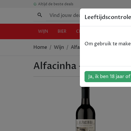
Altijd de beste deals
Leeftijdscontrol
WIJN
BIER
CHAMPAGNE
GIN
Om gebruik te maken 
Home
Wijn
Alfacinha - Tinto - Lisboa 
Alfacinha - Tinto - Li
Ja, ik ben 18 jaar o