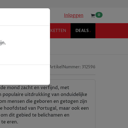
Inloggen
0
KOFFIE
RELATIEPAKKETTEN
DEALS
.
jn.
ArtikelNummer:
312596
 de mond zacht en verfijnd, met
n populaire uitdrukking van onduidelijke
 om mensen die geboren en getogen zijn
n de hoofdstad van Portugal, maar ook een
 om dit gebied te belichamen en
 te eren.