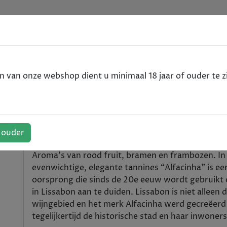
e
VODKA
RUM
WHISKY
SPIRITS
ALCOHOLVRIJ
van onze webshop dient u minimaal 18 jaar of ouder te zi
V.R. - rood - 2023 - 75cl
sboa V.R. - rood - 2023 - 75cl
f ouder
Aroma's van rood fruit, bramen en frambozen. In
evenwichtige, elegante tannines “Alfacinha” is ee
oorsprong die sinds de 20e eeuw wordt gebruikt
in Lissabon aan te duiden. Lissabon is niet allee
wijngebied en het merk Alfacinha werd gecreëerd
tegelijkertijd de historische stad en haar inwoners