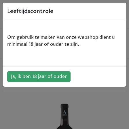
0
Leeftijdscontrole
Home
Wijn
Om gebruik te maken van onze webshop dient u
Alpha Estate - Axia Red - Florina I.G.P. - rood -
minimaal 18 jaar of ouder te zijn.
2022 - 75cl
Alpha Estate - Axia Red - Florina
I.G.P. - rood - 2022 - 75cl
Ja, ik ben 18 jaar of ouder
ArtikelNummer:
312318