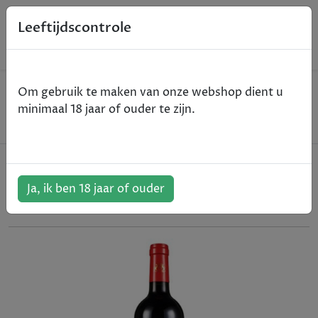
0
Leeftijdscontrole
Home
Wijn
Om gebruik te maken van onze webshop dient u
Château Fourcas Hosten - Medoc - rood - 2015 -
minimaal 18 jaar of ouder te zijn.
75cl
Château Fourcas Hosten - Medoc -
rood - 2015 - 75cl
Ja, ik ben 18 jaar of ouder
ArtikelNummer:
309619