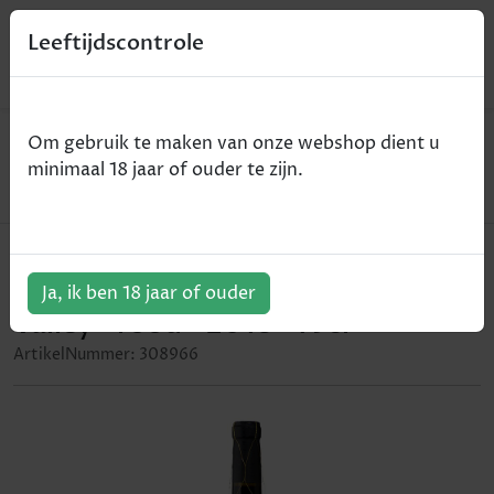
0
Leeftijdscontrole
Home
Wijn
Om gebruik te maken van onze webshop dient u
Francis Coppola - Claret Cabernet Sauvignon black
minimaal 18 jaar of ouder te zijn.
label - Napa Valley - rood - 2018 - 75cl
Francis Coppola - Claret Cabernet
Sauvignon black label - Napa
Ja, ik ben 18 jaar of ouder
Valley - rood - 2018 - 75cl
ArtikelNummer:
308966