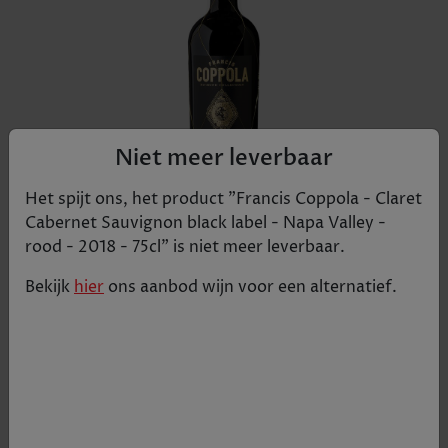
Niet meer leverbaar
Het spijt ons, het product "
Francis Coppola - Claret
Cabernet Sauvignon black label - Napa Valley -
rood - 2018 - 75cl
" is niet meer leverbaar.
Deze wijn is 14 maanden gerijpt in Franse Eiken
Bekijk
hier
ons aanbod
wijn
voor een alternatief.
Vaten! Francis Ford Coppola Claret Diamond
Collection is een krachtige rode wijn die kruidig en
zwoel is met een fluwelen afdronk. Drink deze
wijn op een temperatuur van 16-18°C. Deze
houtgerijpte Claret wordt gemaakt door Francis
Ford Coppola Winery, afkomstig uit Californië in
de Verenigde Staten. Claret is een wijn op basis