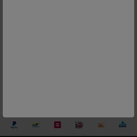
Jaar
2018
Regio
Californië
Kleur
rood
Appellatie
Napa Valley
Druif
80% Cabernet
Sauvignon, 17% Petit
verdot, 2% Petite Sirah,
1% Malbec