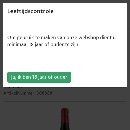
0
Leeftijdscontrole
Home
Wijn
Om gebruik te maken van onze webshop dient u
Domaine Armand Rousseau - Gevrey-Chambertin -
minimaal 18 jaar of ouder te zijn.
rood - 2010 - 75cl
Domaine Armand Rousseau -
Gevrey-Chambertin - rood - 2010
Ja, ik ben 18 jaar of ouder
- 75cl
ArtikelNummer:
308888