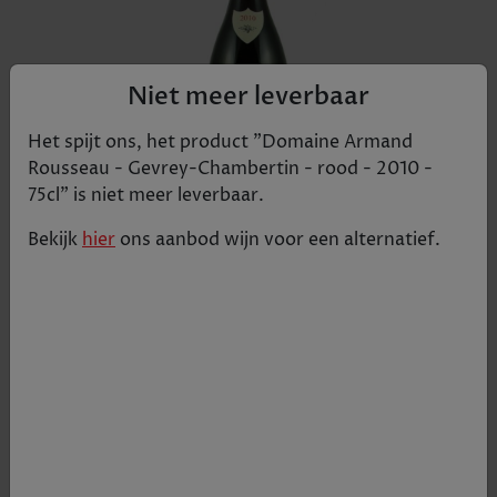
Niet meer leverbaar
Het spijt ons, het product "
Domaine Armand
Rousseau - Gevrey-Chambertin - rood - 2010 -
75cl
" is niet meer leverbaar.
Bekijk
hier
ons aanbod
wijn
voor een alternatief.
PARKER (89) The 2010 Gevrey-Chambertin is
weightless, elegant and totally refined. It reveals
striking purity in its sweet red berries, mint,
spices and flowers, with fabulous intensity and
balance at the villages level. This is an impressive
wine from Eric Rousseau and his team. I loved it.
€ 318,99