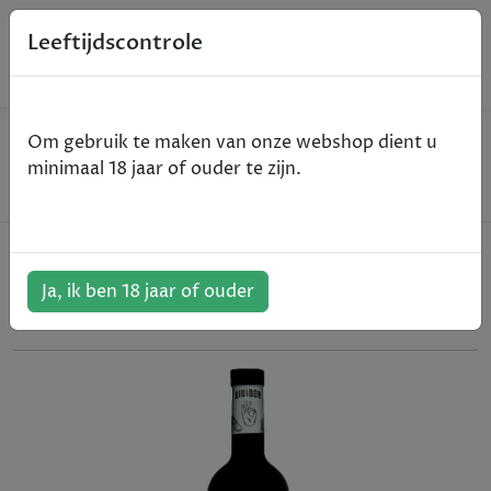
0
Leeftijdscontrole
Home
Wijn
Om gebruik te maken van onze webshop dient u
Bodegas Arraez Vividor Bobal - Utiel-Requena -
minimaal 18 jaar of ouder te zijn.
rood - 2017 - 150cl
Bodegas Arraez Vividor Bobal -
Utiel-Requena - rood - 2017 - 150cl
Ja, ik ben 18 jaar of ouder
ArtikelNummer:
307796