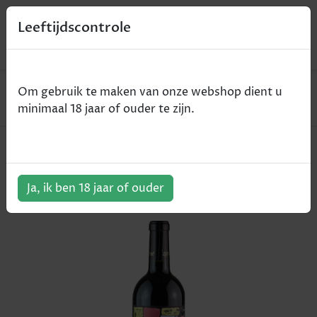
0
Leeftijdscontrole
Home
Wijn
Om gebruik te maken van onze webshop dient u
Zyme - Kairos - IGP Veneto - rood - 2018 - 75cl
minimaal 18 jaar of ouder te zijn.
Zyme - Kairos - IGP Veneto - rood -
2018 - 75cl
Ja, ik ben 18 jaar of ouder
ArtikelNummer:
307209