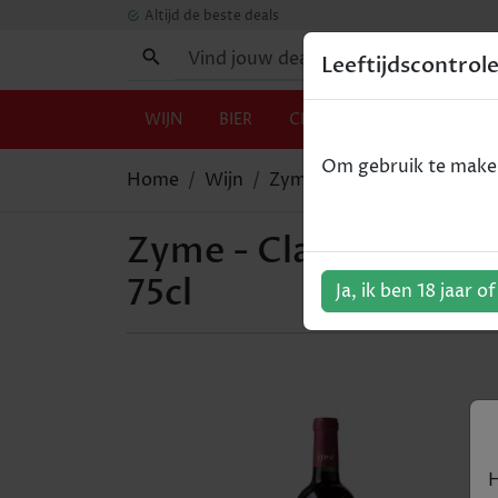
Altijd de beste deals
Leeftijdscontrol
WIJN
BIER
CHAMPAGNE
GIN
Om gebruik te maken 
Home
Wijn
Zyme - Classico Riserva - V
Zyme - Classico Riserv
75cl
Ja, ik ben 18 jaar o
H