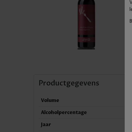
V
l
B
Productgegevens
Volume
Alcoholpercentage
Jaar