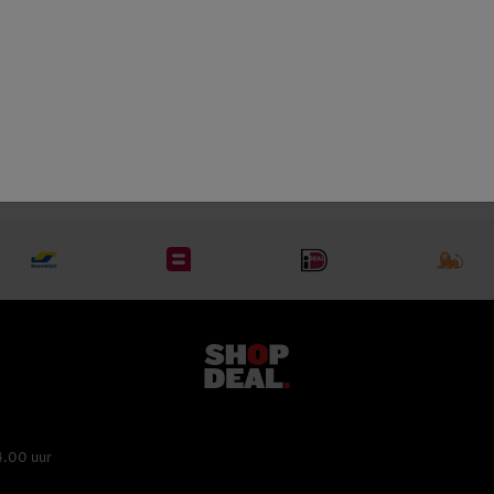
Veneto
rood
Valpolicella Superiore
4.00 uur