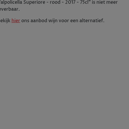
alpolicella Superiore - rood - 2017 - 75cl
" is niet meer
pruimen en lichte peper. Smaak: De smaak rijk e
everbaar.
pruimen en cederhout. De afdronk is lang en zijd
ekijk
hier
ons aanbod
wijn
voor een alternatief.
€ 34,51
Tijdelijk uitverkocht
+
1
In winkelwagen
-
75cl
14
2017