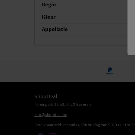
Regio
Kleur
Appellatie
ShopDeal
Pareinpark
29 b3
,
9120
Beveren
info@shopdeal.be
Bereikbaarheid:
maandag t/m vrijdag van 9.00 uur tot 1