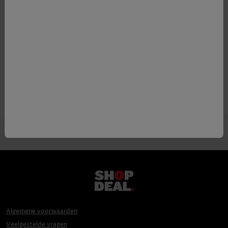
Kleur
rood
Appellatie
Barolo DOCG
Druif
Nebbiolo
Algemene voorwaarden
Veelgestelde vragen