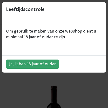
0
Leeftijdscontrole
Home
Wijn
Om gebruik te maken van onze webshop dient u
Massolino - Vigna Rionda Riserva - Barolo DOCG -
minimaal 18 jaar of ouder te zijn.
rood - 2012 - 75cl
Massolino - Vigna Rionda Riserva -
Barolo DOCG - rood - 2012 - 75cl
Ja, ik ben 18 jaar of ouder
ArtikelNummer:
305911