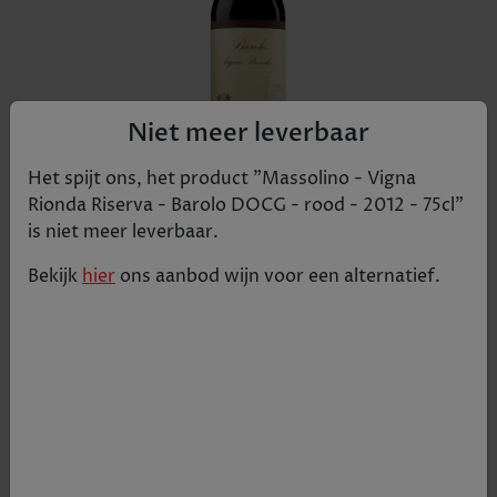
Niet meer leverbaar
Het spijt ons, het product "
Massolino - Vigna
Rionda Riserva - Barolo DOCG - rood - 2012 - 75cl
"
is niet meer leverbaar.
Vermoedelijk de grootste krachtpatser onder de
Bekijk
hier
ons aanbod
wijn
voor een alternatief.
Barolo wijnen. Het alcoholpercentage en de
tannine garanderen een erg lange veroudering.
De wijn geeft zijn ware finesses slechts geleidelijk
aan prijs. De Vigna Rionda Riserva geeft alles wat
hij te bieden heeft bij vleesgerechten met een
intense en langdurige smaak, zoals lam. Danzij de
gemarkeerde tannis past hij ook wonderwel bij
het bitterzoete kaatsspel van wild. Een complexe