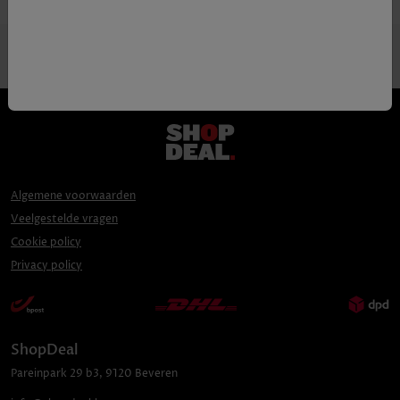
Algemene voorwaarden
Veelgestelde vragen
Cookie policy
Privacy policy
ShopDeal
Pareinpark
29 b3
,
9120
Beveren