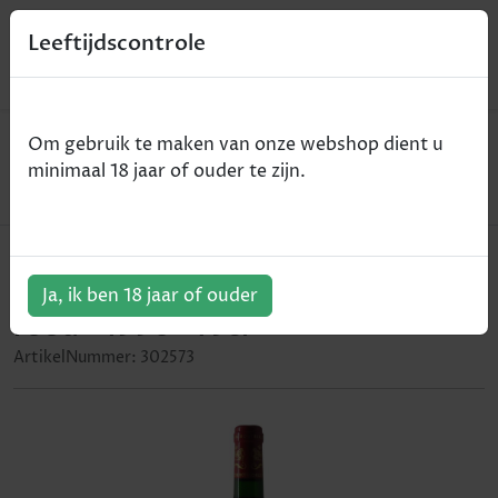
0
Leeftijdscontrole
Home
Wijn
Om gebruik te maken van onze webshop dient u
Chateau Mouton Rotschild - 1er Grand Cru Classé -
minimaal 18 jaar of ouder te zijn.
Pauillac AOC - rood - 1990 - 75cl
Chateau Mouton Rotschild - 1er
Grand Cru Classé - Pauillac AOC -
Ja, ik ben 18 jaar of ouder
rood - 1990 - 75cl
ArtikelNummer:
302573