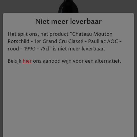
Niet meer leverbaar
Het spijt ons, het product "
Chateau Mouton
Rotschild - 1er Grand Cru Classé - Pauillac AOC -
rood - 1990 - 75cl
" is niet meer leverbaar.
Bekijk
hier
ons aanbod
wijn
voor een alternatief.
In 1973 als enige château ooit gepromoveerd naar
1er Grand Cru Classé. Meerdere malen genoemd
als dé Bordeaux wijn van 2010 door zijn extreem
rijke stijl met krachtige aroma's van donker
bosfruit en eiken.
€ 605
Tijdelijk uitverkocht