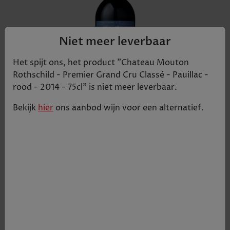
Niet meer leverbaar
Het spijt ons, het product "
Chateau Mouton
Rothschild - Premier Grand Cru Classé - Pauillac -
rood - 2014 - 75cl
" is niet meer leverbaar.
Bekijk
hier
ons aanbod
wijn
voor een alternatief.
In 1973 als enige château ooit gepromoveerd naar
1er Grand Cru Classé. Meerdere malen genoemd
als dé Bordeaux wijn van 2010 door zijn extreem
rijke stijl met krachtige aroma's van donker
bosfruit en eiken.
€ 490,05
Tijdelijk uitverkocht