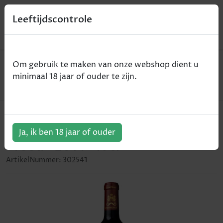
0
Leeftijdscontrole
Home
Wijn
Om gebruik te maken van onze webshop dient u
Chateau Mouton Rothschild - Premier Grand Cru
minimaal 18 jaar of ouder te zijn.
Classé - Pauillac - rood - 2014 - 75cl
Chateau Mouton Rothschild -
Premier Grand Cru Classé - Pauillac
Ja, ik ben 18 jaar of ouder
- rood - 2014 - 75cl
ArtikelNummer:
302541