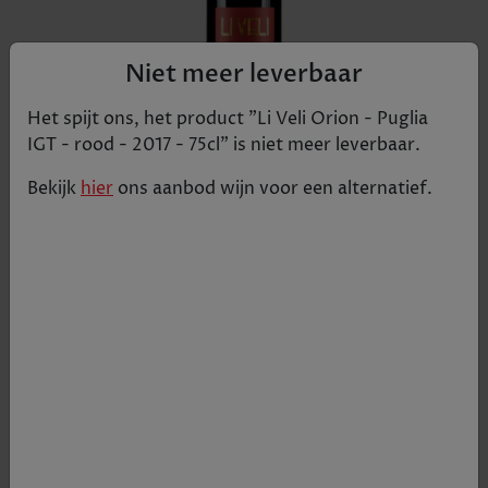
Niet meer leverbaar
Het spijt ons, het product "
Li Veli Orion - Puglia
IGT - rood - 2017 - 75cl
" is niet meer leverbaar.
Bekijk
hier
ons aanbod
wijn
voor een alternatief.
In de neus fruitige aroma's van donker fruit, een
warm en aangename smaak met een goede
fruitbalans, evenwichtig, specerijen, frisse
toegankelijke zuren met een plezierige fruitige
afdronk.
€ 13,75
Tijdelijk uitverkocht
+
1
-