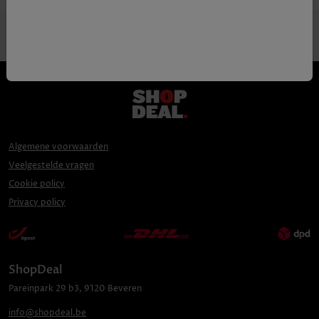
Algemene voorwaarden
Veelgestelde vragen
Cookie policy
Privacy policy
ShopDeal
Pareinpark
29 b3
,
9120
Beveren
info@shopdeal.be