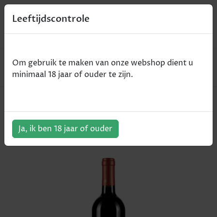
0
Leeftijdscontrole
Home
Wijn
Om gebruik te maken van onze webshop dient u
Li Veli Orion - Puglia IGT - rood - 2017 - 75cl
minimaal 18 jaar of ouder te zijn.
Li Veli Orion - Puglia IGT - rood -
2017 - 75cl
Ja, ik ben 18 jaar of ouder
ArtikelNummer:
302334