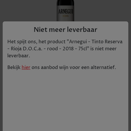
Niet meer leverbaar
Het spijt ons, het product "
Arnegui - Tinto Reserva
- Rioja D.O.C.a. - rood - 2018 - 75cl
" is niet meer
leverbaar.
Bekijk
hier
ons aanbod
wijn
voor een alternatief.
Krachtige wijn uit de Rioja regio samengesteld
door 100% Tempranillo, ofwel Tinta Roriz, zoals
de druif ook wel wordt genoemd. Veel structuur
met hinten van framboos, aardbei, braambes,
leder, pruim en vanille. Alles met de hand geoogst.
Rijping op kleine Amerikaanse eikenhouten vaten,
voor 18 maanden. Bekroond met een score van
92/100 bij J. Suckling.