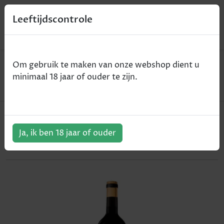
0
Leeftijdscontrole
Home
Wijn
Om gebruik te maken van onze webshop dient u
Arnegui - Tinto Reserva - Rioja D.O.C.a. - rood -
minimaal 18 jaar of ouder te zijn.
2018 - 75cl
Arnegui - Tinto Reserva - Rioja
D.O.C.a. - rood - 2018 - 75cl
Ja, ik ben 18 jaar of ouder
ArtikelNummer:
301886