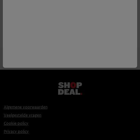
Appellatie
Rioja D.O.C.a.
Druif
Tempranillo
Algemene voorwaarden
Veelgestelde vragen
Cookie policy
Privacy policy