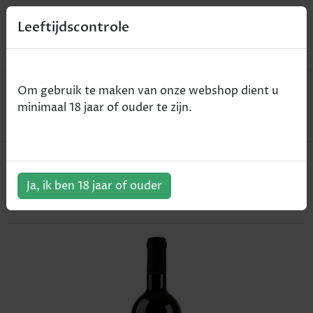
0
Leeftijdscontrole
Home
Wijn
Om gebruik te maken van onze webshop dient u
Espargueira Special Selection - Alentejo - rood -
minimaal 18 jaar of ouder te zijn.
75cl
Espargueira Special Selection -
Alentejo - rood - 75cl
Ja, ik ben 18 jaar of ouder
ArtikelNummer:
301871