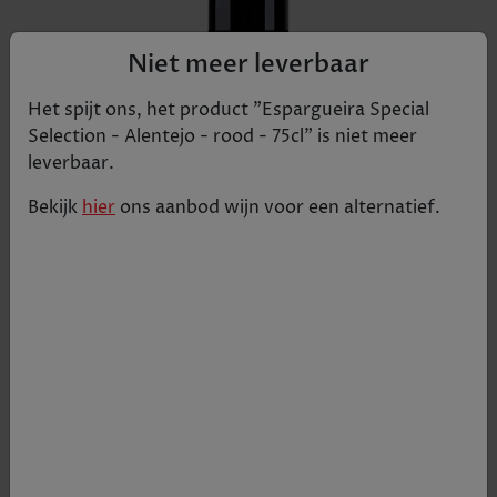
Niet meer leverbaar
Het spijt ons, het product "
Espargueira Special
Selection - Alentejo - rood - 75cl
" is niet meer
leverbaar.
Bekijk
hier
ons aanbod
wijn
voor een alternatief.
Volle body met veel donker fruit, kruiden en een
vleugje vanille. Sappige versmolten tannines en
een tikkeltje aciditeit
€ 13,53
Tijdelijk uitverkocht
+
1
-