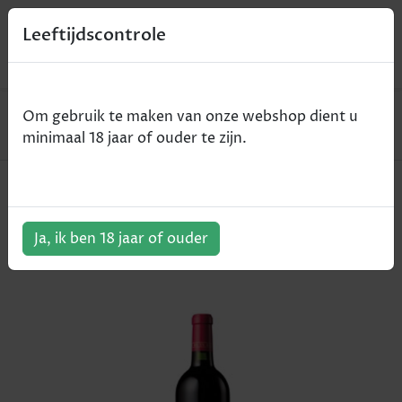
0
Leeftijdscontrole
Home
Wijn
Om gebruik te maken van onze webshop dient u
Duluc de Branaire - Saint-Julien - rood - 2014 - 75cl
minimaal 18 jaar of ouder te zijn.
Duluc de Branaire - Saint-Julien -
rood - 2014 - 75cl
Ja, ik ben 18 jaar of ouder
ArtikelNummer:
301685