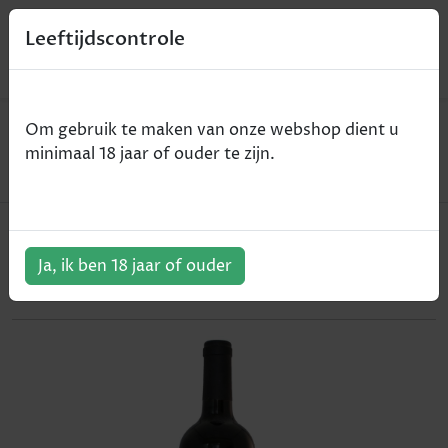
0
Leeftijdscontrole
Home
Wijn
Om gebruik te maken van onze webshop dient u
Cave Saint-Marc Ventoux - Côtes du Rhones - rood
minimaal 18 jaar of ouder te zijn.
- 2015 - 75cl
Cave Saint-Marc Ventoux - Côtes
du Rhones - rood - 2015 - 75cl
Ja, ik ben 18 jaar of ouder
ArtikelNummer:
301585