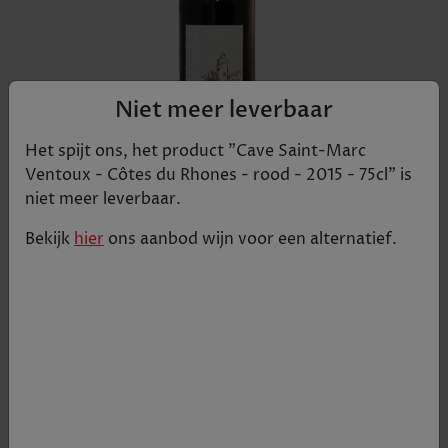
Niet meer leverbaar
Het spijt ons, het product "
Cave Saint-Marc
Ventoux - Côtes du Rhones - rood - 2015 - 75cl
" is
niet meer leverbaar.
Deze wijn komt uit een dorpje in de Vaucluse, aan
Bekijk
hier
ons aanbod
wijn
voor een alternatief.
de voet van de Ventoux, Caromb. Een blend van
70 % Grenache, 15 % Carignan en 15 % Syrah. De
druiven volgen een traditionele vinificatie na
gisting van 15 à 20 dagen. We merken een
dieprode kleur. Een discrete geur die evolueert
naar aroma's van rijp fruit. Een volle,
gestructureerde, zachte wijn. Verfijnde tanninnes.
Deze wijn kan dadelijk gedronken worden, maar