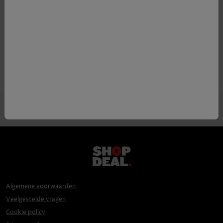
Appellatie
Côtes du Rhones
Druif
70% Grenache, 15% Carignan, 15%
Syrah
Algemene voorwaarden
Veelgestelde vragen
Cookie policy