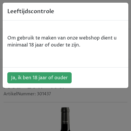
0
Leeftijdscontrole
Home
Wijn
Om gebruik te maken van onze webshop dient u
Cantine Talamonti Moda Montepulciano DOC -
minimaal 18 jaar of ouder te zijn.
Abruzzo - rood - 2017 - 75cl
Cantine Talamonti Moda
Montepulciano DOC - Abruzzo -
Ja, ik ben 18 jaar of ouder
rood - 2017 - 75cl
ArtikelNummer:
301437