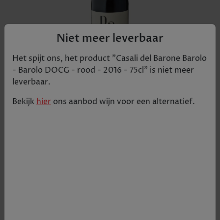
Niet meer leverbaar
Het spijt ons, het product "
Casali del Barone Barolo
- Barolo DOCG - rood - 2016 - 75cl
" is niet meer
leverbaar.
Bekijk
hier
ons aanbod
wijn
voor een alternatief.
Dieprood, intense aroma's van rood fruit, pruim,
jam, toetsen van hout, eucalyptus, tabak, leder.
Zachte tannines, mooi evenwicht, toetsen van
balsamico en toast.
€ 23,30
Tijdelijk uitverkocht
+
1
-