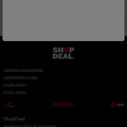
Algemene voorwaarden
Veelgestelde vragen
Cookie policy
Privacy policy
ShopDeal
Pareinpark
29 b3
,
9120
Beveren