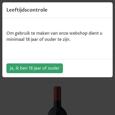
0
Leeftijdscontrole
Home
Wijn
Om gebruik te maken van onze webshop dient u
Casali del Barone Barolo - Barolo DOCG - rood -
minimaal 18 jaar of ouder te zijn.
2016 - 75cl
Casali del Barone Barolo - Barolo
DOCG - rood - 2016 - 75cl
Ja, ik ben 18 jaar of ouder
ArtikelNummer:
301095