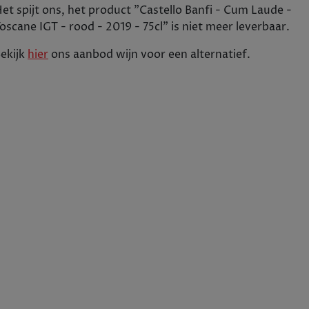
gaat wereldwijd in 80 landen over de toonbank. Al
et spijt ons, het product "
Castello Banfi - Cum Laude -
aangeplant met één druivensoort. Zo heeft men 
oscane IGT - rood - 2019 - 75cl
" is niet meer leverbaar.
Pinot Nero, Cabernet Sauvignon, en Chardonnay dr
Boeket: complex met tonen van bramen, pruimenj
ekijk
hier
ons aanbod
wijn
voor een alternatief.
van zwarte olijven en tabak. Smaak: krachtig lic
dankzij het goede rijping in de wijngaard en wijnm
€ 26,10
Tijdelijk uitverkocht
+
1
In winkelwagen
-
75cl