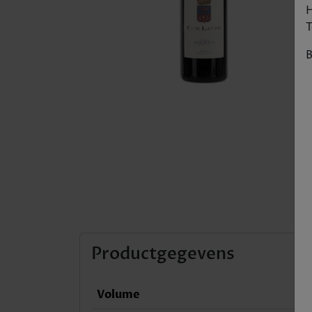
H
T
B
Productgegevens
Volume