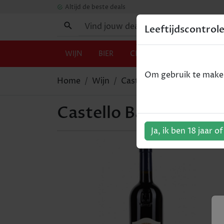
Altijd de beste deals
Leeftijdscontrol
WIJN
BIER
CHAMPAGNE
GIN
Om gebruik te maken 
Home
Wijn
Castello Banfi - Cum Laude
Castello Banfi - Cum 
Ja, ik ben 18 jaar o