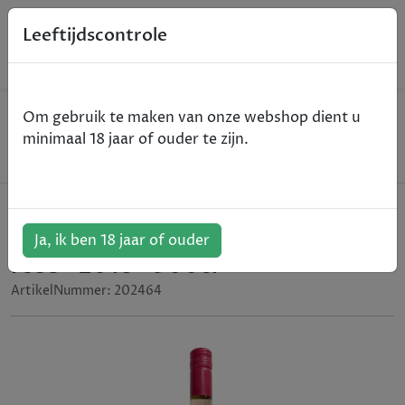
0
Leeftijdscontrole
Home
Wijn
Om gebruik te maken van onze webshop dient u
Domaine Preignes le Vieux - Save Water Drink Pink
minimaal 18 jaar of ouder te zijn.
- Pays d'Oc - rosé - 2018 - 300cl
Domaine Preignes le Vieux - Save
Water Drink Pink - Pays d'Oc -
Ja, ik ben 18 jaar of ouder
rosé - 2018 - 300cl
ArtikelNummer:
202464