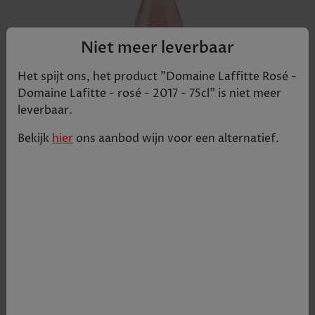
Niet meer leverbaar
Het spijt ons, het product "
Domaine Laffitte Rosé -
Domaine Lafitte - rosé - 2017 - 75cl
" is niet meer
leverbaar.
Bekijk
hier
ons aanbod
wijn
voor een alternatief.
Aroma Aroma's van rood fruit, aalbes,
bosaardbei, citrusvrucht Smaak Zacht en fruitig,
lang verfrissende afdronk Food pairing Heerlijk als
aperitief; past bij een lichte maaltijd
€ 8,60
Tijdelijk uitverkocht
+
1
-