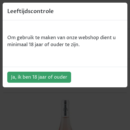
0
Leeftijdscontrole
Home
Wijn
Om gebruik te maken van onze webshop dient u
Domaine Laffitte Rosé - Domaine Lafitte - rosé -
minimaal 18 jaar of ouder te zijn.
2017 - 75cl
Domaine Laffitte Rosé - Domaine
Lafitte - rosé - 2017 - 75cl
Ja, ik ben 18 jaar of ouder
ArtikelNummer:
202369