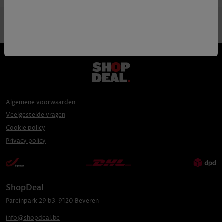
Algemene voorwaarden
Veelgestelde vragen
Cookie policy
Privacy policy
ShopDeal
Pareinpark
29 b3
,
9120
Beveren
info@shopdeal.be