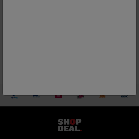
Regio
Côtes de Provence
Kleur
rosé
Appellatie
Côtes de Provence
Druif
60% Grenache, 40%
Cinsault