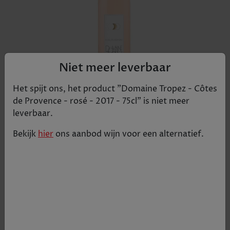
Niet meer leverbaar
Het spijt ons, het product "
Domaine Tropez - Côtes
de Provence - rosé - 2017 - 75cl
" is niet meer
leverbaar.
ZILVEREN MEDAILLE IN CONCOURS GÉNÉRALE
AGRICOLE 2015 (PARIJS) Domaine Tropez Rose Is
Bekijk
hier
ons aanbod
wijn
voor een alternatief.
een exclusief roze die niets aan de verbeelding
over laat. Stijlvolle rose op basis van Grenache
60%, Cinsault 40% druiven, elegant maar met
een zeer mooie concentratie en mineraliteit en
fruitigheid. Deze elegante licht roze rosé heeft
een neus met fijne uitdrukking van
citrusvruchten, de smaak is soepel met een zacht