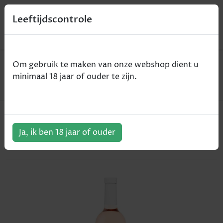
0
Leeftijdscontrole
Home
Wijn
Om gebruik te maken van onze webshop dient u
Domaine Tropez - Côtes de Provence - rosé - 2017 -
minimaal 18 jaar of ouder te zijn.
75cl
Domaine Tropez - Côtes de
Provence - rosé - 2017 - 75cl
Ja, ik ben 18 jaar of ouder
ArtikelNummer:
201208