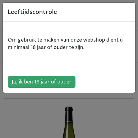
0
Leeftijdscontrole
Home
Wijn
Om gebruik te maken van onze webshop dient u
Aldeneyck Pinot Gris Barrique - Maasvallei - wit -
minimaal 18 jaar of ouder te zijn.
2023 - 75cl
Aldeneyck Pinot Gris Barrique -
Maasvallei - wit - 2023 - 75cl
Ja, ik ben 18 jaar of ouder
ArtikelNummer:
109581