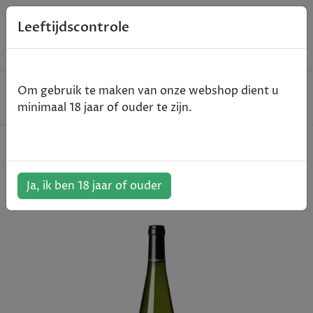
0
Leeftijdscontrole
Home
Wijn
Om gebruik te maken van onze webshop dient u
Aldeneyck Pinot Gris - Maasvallei - wit - 2020 - 75cl
minimaal 18 jaar of ouder te zijn.
Aldeneyck Pinot Gris - Maasvallei -
wit - 2020 - 75cl
Ja, ik ben 18 jaar of ouder
ArtikelNummer:
109580