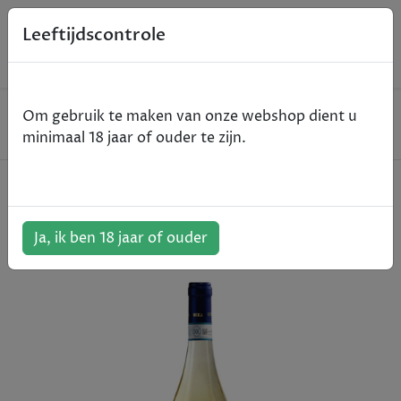
0
Leeftijdscontrole
Home
Wijn
Om gebruik te maken van onze webshop dient u
Bera - Arneis - Langhe D.O.C. - wit - 2024 - 75cl
minimaal 18 jaar of ouder te zijn.
Bera - Arneis - Langhe D.O.C. - wit
- 2024 - 75cl
Ja, ik ben 18 jaar of ouder
ArtikelNummer:
105844