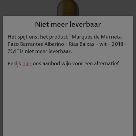
Niet meer leverbaar
Het spijt ons, het product "
Marques de Murrieta -
Pazo Barrantes Albarino - Rias Baixas - wit - 2018 -
75cl
" is niet meer leverbaar.
Bekijk
hier
ons aanbod
wijn
voor een alternatief.
Een topwijn met aroma's van rijp wit fruit,
bloemen en een subtiele hint mineralen. De
zuurgraad is mooi door de wijn verweven en
daardoor heeft deze Pazo Barrantes een
uitstekende balans.
€ 23,50
Tijdelijk uitverkocht