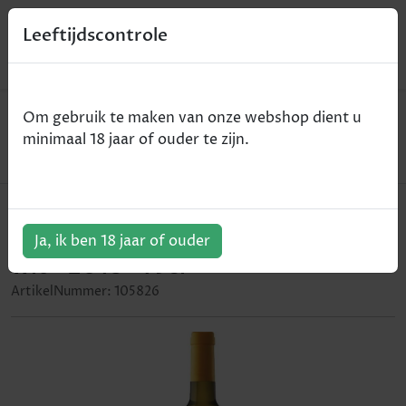
0
Leeftijdscontrole
Home
Wijn
Om gebruik te maken van onze webshop dient u
Marques de Murrieta - Pazo Barrantes Albarino -
minimaal 18 jaar of ouder te zijn.
Rias Baixas - wit - 2018 - 75cl
Marques de Murrieta - Pazo
Barrantes Albarino - Rias Baixas -
Ja, ik ben 18 jaar of ouder
wit - 2018 - 75cl
ArtikelNummer:
105826