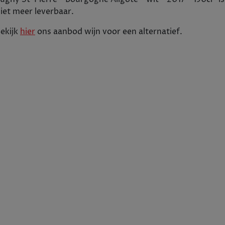
Tijdelijk uitverkocht
iet meer leverbaar.
+
1
In winkelwagen
-
ekijk
hier
ons aanbod
wijn
voor een alternatief.
150cl
2017
Bourgogne
wit