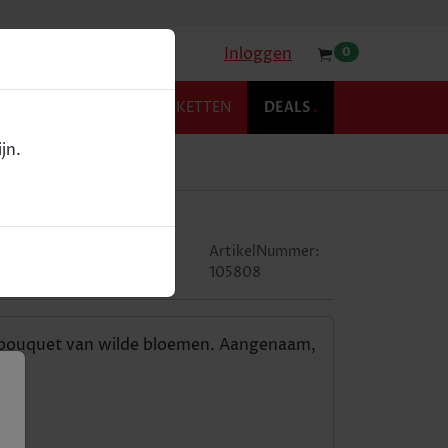
Inloggen
0
KOFFIE
RELATIEPAKKETTEN
DEALS
.
jn.
cl
ourgogne
ArtikelNummer:
105808
g bouquet van wilde bloemen. Aangenaam,