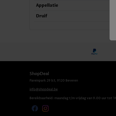
Appellatie
Druif
ShopDeal
Pareinpark
29 b3
,
9120
Beveren
info@shopdeal.be
Bereikbaarheid:
maandag t/m vrijdag van 9.00 uur tot 1