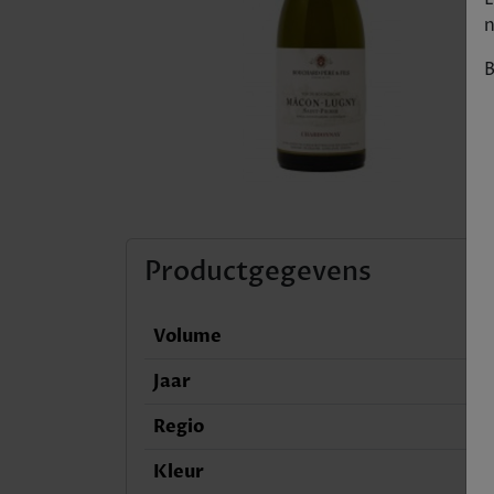
n
B
Productgegevens
Volume
Jaar
Regio
Kleur