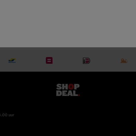
Bourgogne Aligoté
100% Chardonnay
4.00 uur