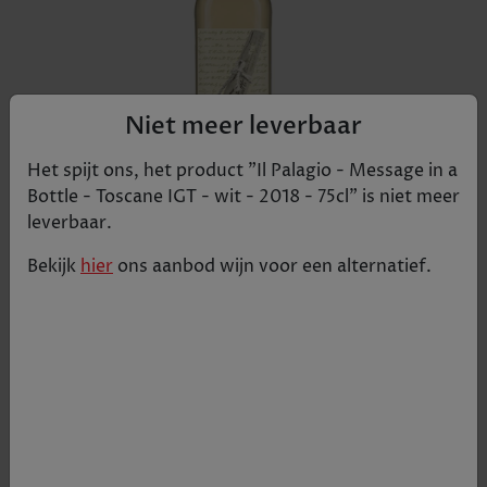
Niet meer leverbaar
Het spijt ons, het product "
Il Palagio - Message in a
Bottle - Toscane IGT - wit - 2018 - 75cl
" is niet meer
leverbaar.
De ‘Message in a Bottle’ ontleent zijn naam aan
Bekijk
hier
ons aanbod
wijn
voor een alternatief.
Sting’s meest bekende liedje. De benaming van de
andere wijnen zijn ook gebaseerd op liedjes van de
zanger. Heerlijke frisse wijn met aroma's van
agrumes, citrus en tropische vruchten. Ideale
terraswijn voor de warme zomerdagen. In de
nieuwste jaargang 2016 is een kleine wijziging
gebracht. In deze jaargang is er meer gebruik
gemaakt van de frisse Vermentino en geen