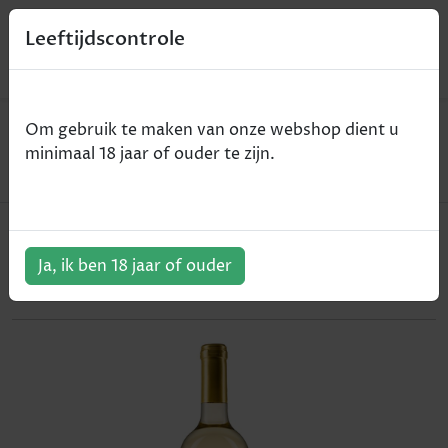
0
Leeftijdscontrole
Home
Wijn
Om gebruik te maken van onze webshop dient u
Il Palagio - Message in a Bottle - Toscane IGT - wit -
minimaal 18 jaar of ouder te zijn.
2018 - 75cl
Il Palagio - Message in a Bottle -
Toscane IGT - wit - 2018 - 75cl
Ja, ik ben 18 jaar of ouder
ArtikelNummer:
102501