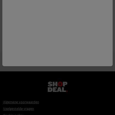
Appellatie
Toscane IGT
Druif
90% Vermentino, 10% Sauvignon
Blanc
Algemene voorwaarden
Veelgestelde vragen