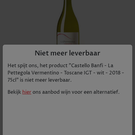
Niet meer leverbaar
Het spijt ons, het product "
Castello Banfi - La
Pettegola Vermentino - Toscane IGT - wit - 2018 -
Banfi is één van de topdomeinen in de Italiaanse
75cl
" is niet meer leverbaar.
regio Toscane. De wijngaarden liggen voor het
Bekijk
hier
ons aanbod
wijn
voor een alternatief.
grootste deel in de gemeente Montalcino, bekend
van de Brunello wijnen. In 1978 is het wijnhuis uit
een project ontstaan. Het domein dat eigendom is
van de familie Mariani heeft ongeveer 200 miljoen
dollar in Castello Banfi geinvesteerd. Het
grondoppervlak bedraagt ongeveer 3000 ha