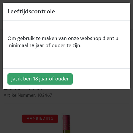
0
Leeftijdscontrole
Home
Wijn
Om gebruik te maken van onze webshop dient u
Castello Banfi - La Pettegola Vermentino - Toscane
minimaal 18 jaar of ouder te zijn.
IGT - wit - 2018 - 75cl
Castello Banfi - La Pettegola
Vermentino - Toscane IGT - wit -
Ja, ik ben 18 jaar of ouder
2018 - 75cl
ArtikelNummer:
102467
AANBIEDING