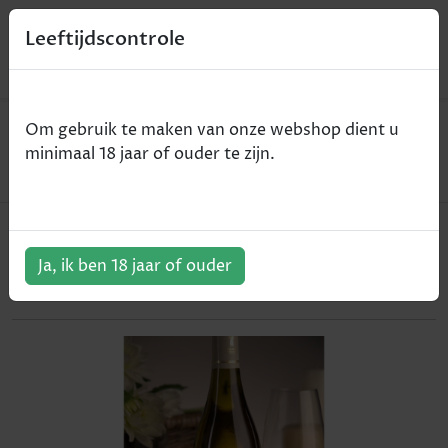
0
Leeftijdscontrole
Home
Wijn
Om gebruik te maken van onze webshop dient u
Domaine Sangouard "Les Chênes" - Saint Joseph -
minimaal 18 jaar of ouder te zijn.
wit - 2017 - 75cl
Domaine Sangouard "Les Chênes"
- Saint Joseph - wit - 2017 - 75cl
Ja, ik ben 18 jaar of ouder
ArtikelNummer:
102102