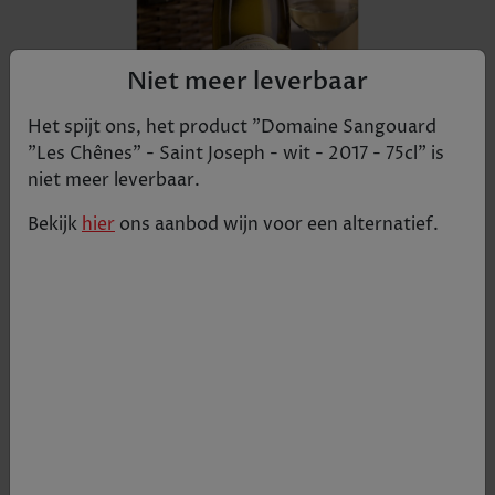
Niet meer leverbaar
Het spijt ons, het product "
Domaine Sangouard
"Les Chênes" - Saint Joseph - wit - 2017 - 75cl
" is
niet meer leverbaar.
Bekijk
hier
ons aanbod
wijn
voor een alternatief.
Oude wijnstokken en kleine opbrengsten
accentueren het intense rijpe fruit en de fluwelige
textuur die Mâcon Verzé karakteriseren. Licht
gouden kleur met fruitige aroma’s van peer,
perzik, abrikoos en vanille. Zijdezachte textuur.
€ 11,91
Tijdelijk uitverkocht
+