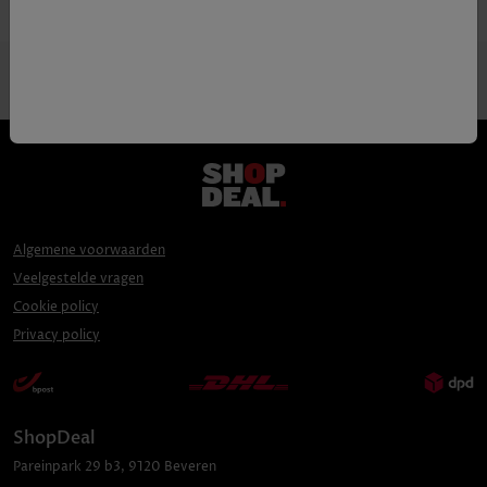
Algemene voorwaarden
Veelgestelde vragen
Cookie policy
Privacy policy
ShopDeal
Pareinpark
29 b3
,
9120
Beveren