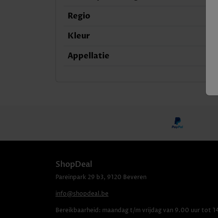
Regio
Kleur
Appellatie
ShopDeal
Pareinpark
29 b3
,
9120
Beveren
info@shopdeal.be
Bereikbaarheid:
maandag t/m vrijdag van 9.00 uur tot 1