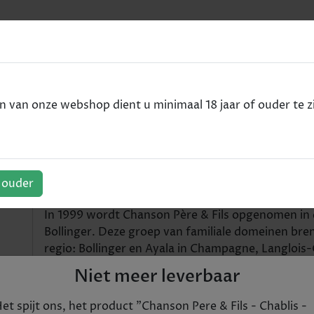
e
VODKA
RUM
WHISKY
SPIRITS
ALCOHOLVRIJ
van onze webshop dient u minimaal 18 jaar of ouder te zi
is - Chablis
 Chablis - Chablis
f ouder
In 1999 wordt Chanson Père & Fils opgenomen in
Bollinger. Deze groep van familiale domeinen bren
regio: Bollinger en Ayala in Champagne, Langlois-
Een vernieuwd team, met veel ervaring op de gr
Niet meer leverbaar
de Côte de Nuits, stelt alles in het werk om een ho
Authenticiteit, het doen spreken van de terroirs
et spijt ons, het product "
Chanson Pere & Fils - Chablis -