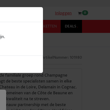
Inloggen
0
KOFFIE
RELATIEPAKKETTEN
DEALS
.
jn.
ArtikelNummer:
101980
 de familiale groep rond Champagne
gt de beste specialisten samen in elke
Chateau in de Loire, Delamain in Cognac.
ote domeinen van de Côte de Beaune en
ge kwaliteit na te streven.
, een nauw partnership met de beste