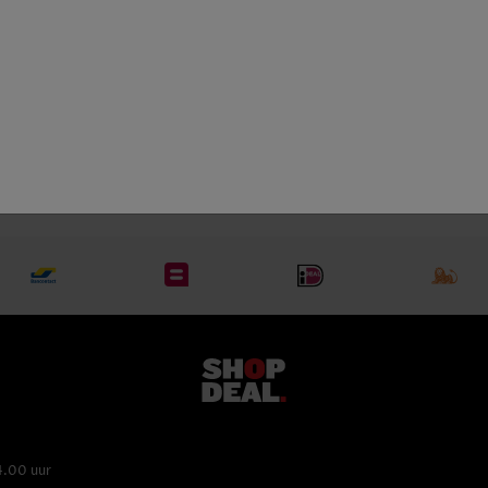
Bourgogn
wit
Chablis
4.00 uur