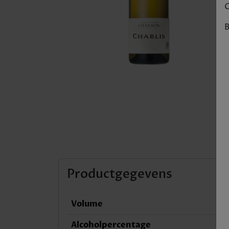
C
B
Productgegevens
Volume
Alcoholpercentage