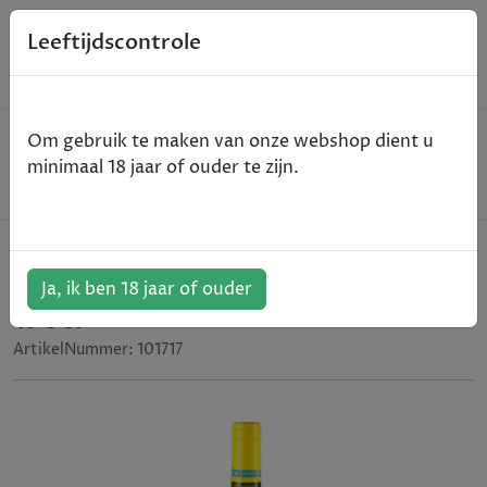
0
Leeftijdscontrole
Home
Wijn
Om gebruik te maken van onze webshop dient u
Cave de Lugny "Les Charmes" magnum - Macon -
minimaal 18 jaar of ouder te zijn.
wit - 2020 - 150cl
Cave de Lugny "Les Charmes"
magnum - Macon - wit - 2020 -
Ja, ik ben 18 jaar of ouder
150cl
ArtikelNummer:
101717