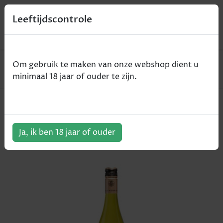
0
Leeftijdscontrole
Home
Wijn
Om gebruik te maken van onze webshop dient u
Villa Harmonia Blanco - Toscane IGT - wit - 75cl
minimaal 18 jaar of ouder te zijn.
Villa Harmonia Blanco - Toscane
IGT - wit - 75cl
Ja, ik ben 18 jaar of ouder
ArtikelNummer:
101658