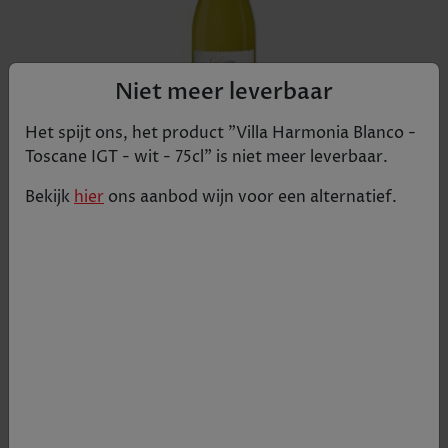
Niet meer leverbaar
Het spijt ons, het product "
Villa Harmonia Blanco -
Toscane IGT - wit - 75cl
" is niet meer leverbaar.
Bekijk
hier
ons aanbod
wijn
voor een alternatief.
Een topspeler binnen de regio, energiek,
knisperend, fris en mooi licht geparfumeerd. Hier
merk je de Trebbiano op uitmuntende wijze de
Chardonnay wat extra frisheid en aciditeit kan
aanbrengen. De wijn geurt en smaakt intens en
complex naar bloemen als acacia en jasmijn, stuift
aroma's van ananas, grapefruit en sinaasappel.
Ook bespeur je een vleugje appel, peer, mango en
zelf iets van banaan.