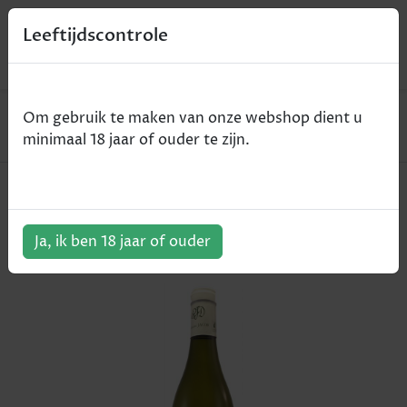
0
Leeftijdscontrole
Home
Wijn
Om gebruik te maken van onze webshop dient u
Domaine Jacob - Côtes-d'Or - wit - 2014 - 75cl
minimaal 18 jaar of ouder te zijn.
Domaine Jacob - Côtes-d'Or - wit
- 2014 - 75cl
Ja, ik ben 18 jaar of ouder
ArtikelNummer:
100793