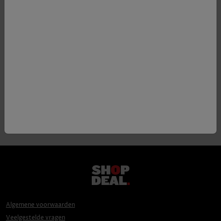
Kleur
wit
Appellatie
Côtes-d'Or
Druif
100% Chardonnay
Algemene voorwaarden
Veelgestelde vragen