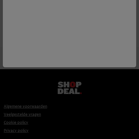
Appellatie
Sancerre AOC
Druif
100% Sauvignon blanc
Algemene voorwaarden
Veelgestelde vragen
Cookie policy
Privacy policy