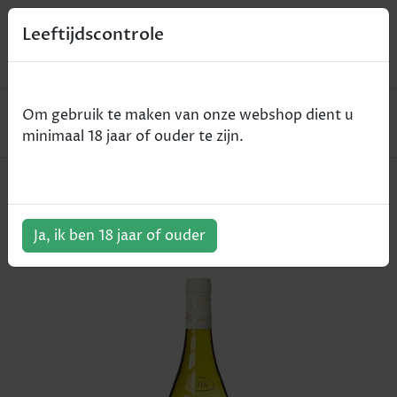
0
Leeftijdscontrole
Home
Wijn
Om gebruik te maken van onze webshop dient u
Les Fontenelles - Sancerre AOC - wit - 2020 - 75cl
minimaal 18 jaar of ouder te zijn.
Les Fontenelles - Sancerre AOC -
wit - 2020 - 75cl
Ja, ik ben 18 jaar of ouder
ArtikelNummer:
100763