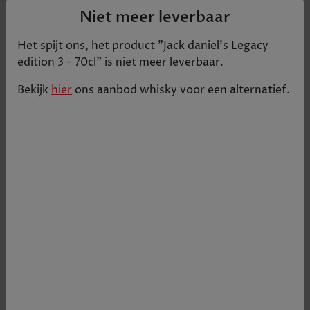
Niet meer leverbaar
Het spijt ons, het product "
Jack daniel's Legacy
edition 3 - 70cl
" is niet meer leverbaar.
Bekijk
hier
ons aanbod
whisky
voor een alternatief.
De Limited Edition Legacy series viert met deze
3de editie de hoge kwaliteitseisen van Mr. Jack
Daniel’s en zijn heerlijke Old No.7 Tennessee
Whiskey. Het label zelf is geinspireerd door een
‘pre-prohibition’ design, een visueel eerbetoon
aan Jack’s ‘Every day we make it, we’ll make it the
best we can’.
€ 37,50
€ 39,50
Tijdelijk uitverkocht
+
1
-