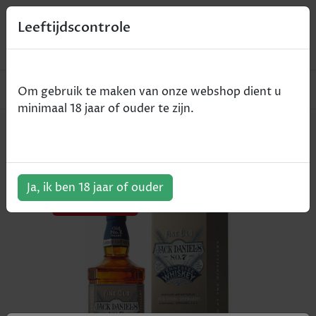
0
Leeftijdscontrole
Home
Whisky
Jack daniel's Legacy edition 3 - 70cl
Om gebruik te maken van onze webshop dient u
minimaal 18 jaar of ouder te zijn.
Jack daniel's Legacy edition 3 - 70cl
ArtikelNummer:
508852
Ja, ik ben 18 jaar of ouder
AANBIEDING