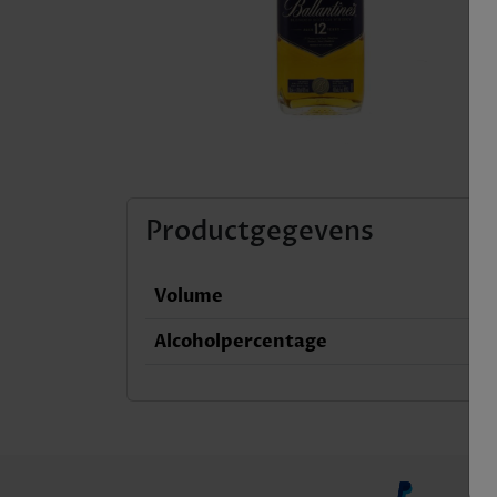
Productgegevens
Volume
Alcoholpercentage