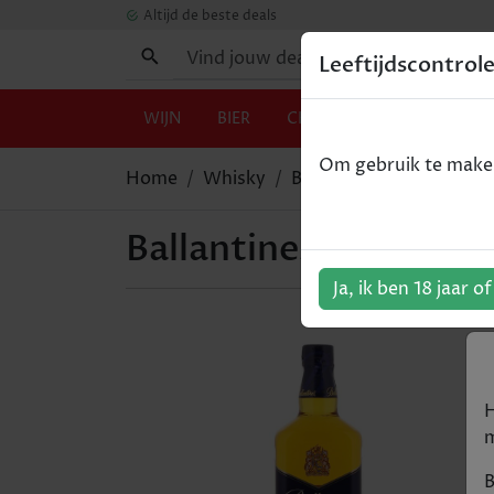
Altijd de beste deals
Leeftijdscontrol
WIJN
BIER
CHAMPAGNE
GIN
Om gebruik te maken 
Home
Whisky
Ballantines 12Y - 70cl
Ballantines 12Y - 70cl
Ja, ik ben 18 jaar o
H
m
B