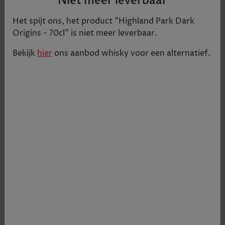
Niet meer leverbaar
Het spijt ons, het product "
Highland Park Dark
Origins - 70cl
" is niet meer leverbaar.
Bekijk
hier
ons aanbod
whisky
voor een alternatief.
Deze drank bevat honing, rijke vruchtencake
winterkruiden, sinaasappels van Sevilla en
aromatische rokerige turf.
€ 85,97
Tijdelijk uitverkocht
+
1
-
Productgegevens