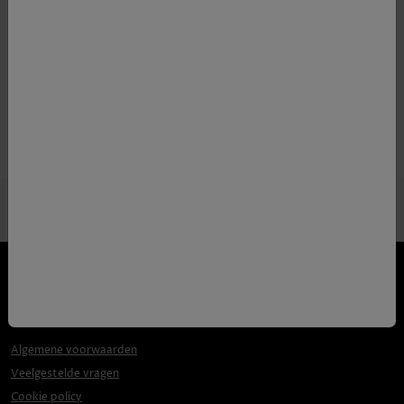
Volume
70cl
Alcoholpercentage
46.8
Algemene voorwaarden
Veelgestelde vragen
Cookie policy