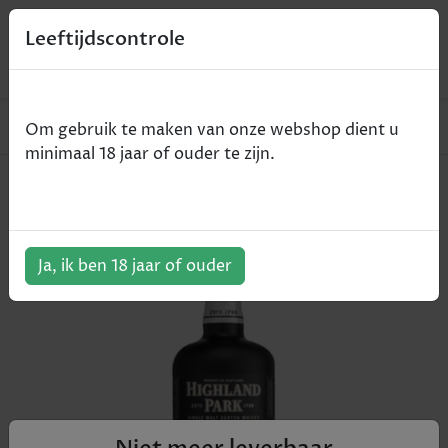
0
Leeftijdscontrole
Home
Whisky
Highland Park Dark Origins - 70cl
Om gebruik te maken van onze webshop dient u
minimaal 18 jaar of ouder te zijn.
Highland Park Dark Origins - 70cl
ArtikelNummer:
501281
Ja, ik ben 18 jaar of ouder