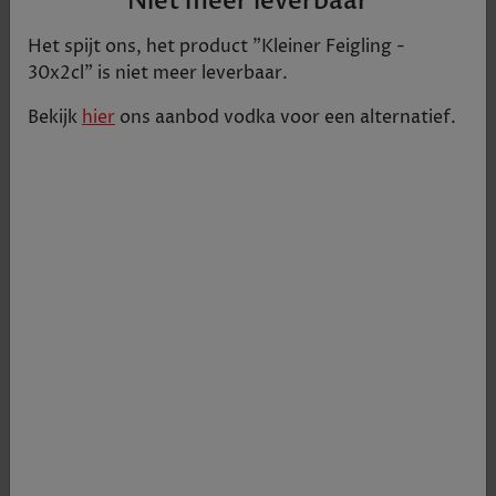
Niet meer leverbaar
Het spijt ons, het product "
Kleiner Feigling -
30x2cl
" is niet meer leverbaar.
Bekijk
hier
ons aanbod
vodka
voor een alternatief.
Kleiner Feigling is een zeer smakelijke vijgenlikeur
op basis van wodka met een zeer populaire
smaak: lekker fris en een tikje zoet.
€ 25
Tijdelijk uitverkocht
+
1
-
Productgegevens