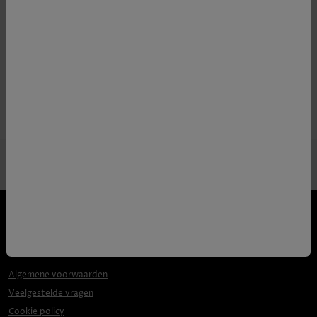
Volume
30x2cl
Alcoholpercentage
20
Algemene voorwaarden
Veelgestelde vragen
Cookie policy