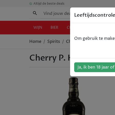
Altijd de beste deals
Leeftijdscontrol
WIJN
BIER
CHAMPAGNE
GIN
Om gebruik te maken 
Home
Spirits
Cherry P. Heering Kersen
Cherry P. Heering Ker
Ja, ik ben 18 jaar o