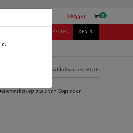
Inloggen
0
KOFFIE
RELATIEPAKKETTEN
DEALS
.
jn.
ArtikelNummer:
503117
t Denemarken op basis van Cognac en