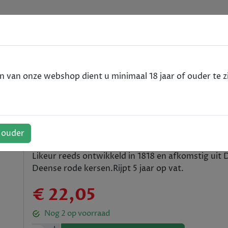
e
VODKA
RUM
WHISKY
SPIRITS
ALCOHOLVRIJ
van onze webshop dient u minimaal 18 jaar of ouder te zi
likeur - Likeuren - 70cl
senlikeur - Likeuren - 70cl
f ouder
Likeur reeds ontwikkeld in 1818 en afkomstig ui
Deense rode kersen.Rijpt 5 jaar op vat.
€ 22,05
Nog
2
op voorraad