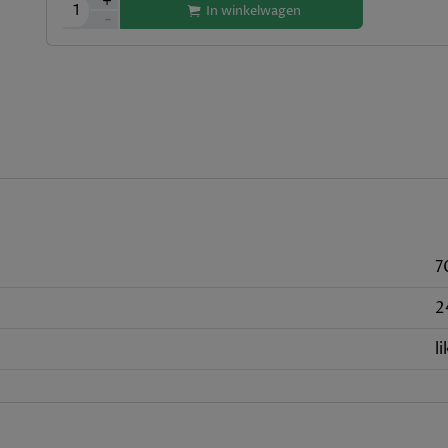
+
1
In winkelwagen
-
7
2
l