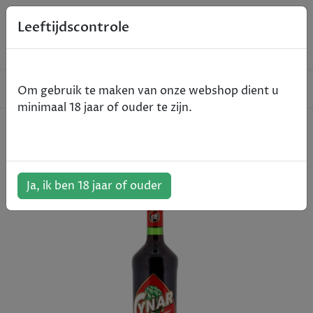
0
Leeftijdscontrole
Home
Spirits
Cynar - Likeuren - 100cl
Om gebruik te maken van onze webshop dient u
minimaal 18 jaar of ouder te zijn.
Cynar - Likeuren - 100cl
ArtikelNummer:
501575
Ja, ik ben 18 jaar of ouder