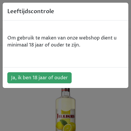
0
Leeftijdscontrole
Home
Spirits
Filliers Citroen - Jenever - 70cl
Om gebruik te maken van onze webshop dient u
minimaal 18 jaar of ouder te zijn.
Filliers Citroen - Jenever - 70cl
ArtikelNummer:
501051
Ja, ik ben 18 jaar of ouder