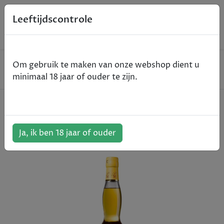
0
Leeftijdscontrole
Home
Spirits
Om gebruik te maken van onze webshop dient u
Père Magloire Fine VS - Calvados - 70cl
minimaal 18 jaar of ouder te zijn.
Père Magloire Fine VS - Calvados -
70cl
Ja, ik ben 18 jaar of ouder
ArtikelNummer:
500932