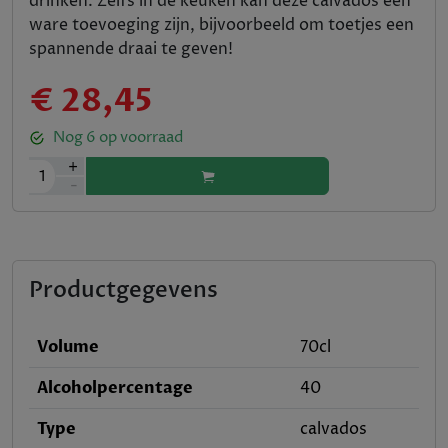
drinken. Zelfs in de keuken kan deze calvados een
ware toevoeging zijn, bijvoorbeeld om toetjes een
spannende draai te geven!
€ 28,45
Nog
6
op voorraad
+
1
-
Productgegevens
Volume
70cl
Alcoholpercentage
40
Type
calvados