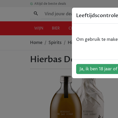
Altijd de beste deals
Leeftijdscontrol
WIJN
BIER
CHAMPAGNE
GIN
Om gebruik te maken 
Home
Spirits
Hierbas De Las Dunas - H
Hierbas De Las Dunas 
Ja, ik ben 18 jaar o