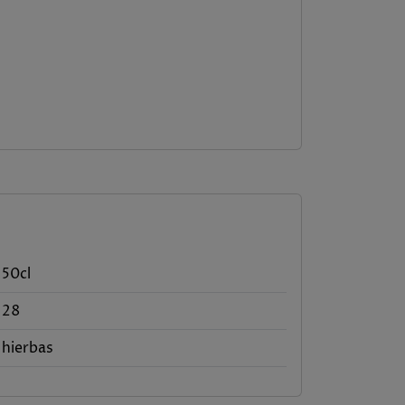
50cl
28
hierbas