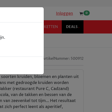
Inloggen
0
KOFFIE
RELATIEPAKKETTEN
DEALS
.
jn.
ArtikelNummer:
500912
n soorten kruiden, bloemen en planten uit
gaans met gedroogde kruiden worden
akker (restaurant Pure C, Cadzand)
rucola, van de takken en bessen van de
n van zeevenkel tot tijm… Het resultaat
 zich perfect leent als aperitief,