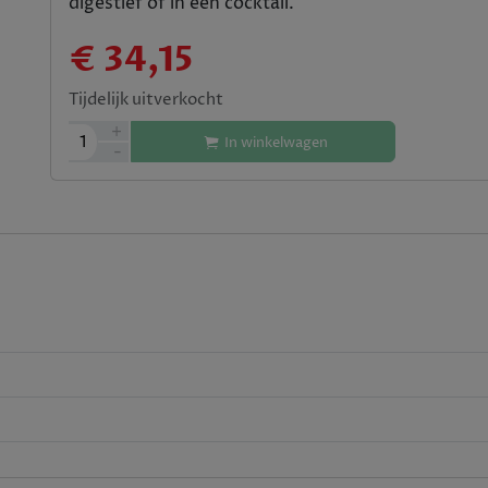
digestief of in een cocktail.
€ 34,15
Tijdelijk uitverkocht
+
1
In winkelwagen
-