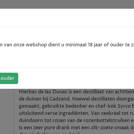
e
VODKA
RUM
WHISKY
SPIRITS
ALCOHOLVRIJ
van onze webshop dient u minimaal 18 jaar of ouder te zi
ierbas - 50cl
- Hierbas - 50cl
f ouder
Hierbas de las Dunas is een destillaat van achttie
de duinen bij Cadzand. Hoewel destillaten door
gemaakt, gebruikte bedenker en chef-kok Syrco B
uitsluitend verse ingrediënten. Van zeekraal tot 
duindoorn tot rozen van de rozenbottelstruiken e
is een zeer pure drank met een zilt-zoete smaak dat