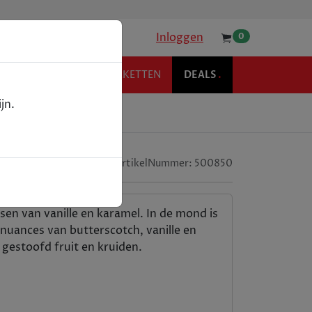
Inloggen
0
KOFFIE
RELATIEPAKKETTEN
DEALS
.
jn.
ArtikelNummer:
500850
en van vanille en karamel. In de mond is
 nuances van butterscotch, vanille en
 gestoofd fruit en kruiden.