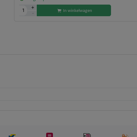
+
1
In winkelwagen
-