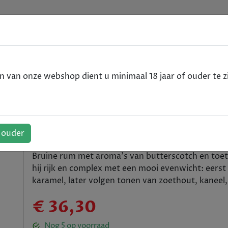
e
VODKA
RUM
WHISKY
SPIRITS
ALCOHOLVRIJ
van onze webshop dient u minimaal 18 jaar of ouder te zi
a - 70cl
ermuda - 70cl
f ouder
Bruine rum met aroma's van butterscotch en toets
hij rijk en complex met een mooi evenwicht: eerst
karamel, later volgen tonen van zoethout, kaneel,
€ 36,30
Nog
5
op voorraad