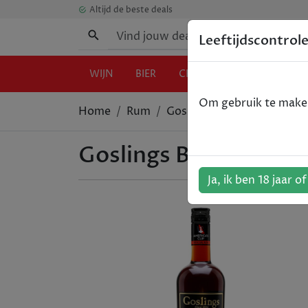
Altijd de beste deals
Leeftijdscontrol
WIJN
BIER
CHAMPAGNE
GIN
Om gebruik te maken 
Home
Rum
Goslings Black Seal Bermud
Goslings Black Seal B
Ja, ik ben 18 jaar o