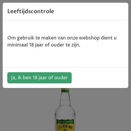
0
Leeftijdscontrole
Home
Rum
Wray & Nephew - 70cl
Om gebruik te maken van onze webshop dient u
minimaal 18 jaar of ouder te zijn.
Wray & Nephew - 70cl
ArtikelNummer:
500838
Ja, ik ben 18 jaar of ouder