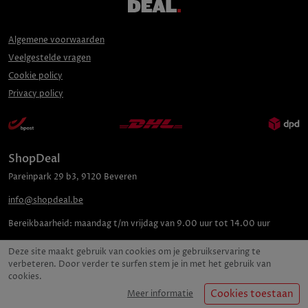
Algemene voorwaarden
Veelgestelde vragen
Cookie policy
Privacy policy
ShopDeal
Pareinpark
29 b3
,
9120
Beveren
info@shopdeal.be
Bereikbaarheid:
maandag t/m vrijdag van 9.00 uur tot 14.00 uur
Deze site maakt gebruik van cookies om je gebruikservaring te
verbeteren. Door verder te surfen stem je in met het gebruik van
cookies.
Cookies toestaan
Meer informatie
©
2026
Casymo B.V.
0536.358.530