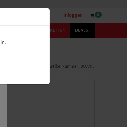
Inloggen
0
KOFFIE
RELATIEPAKKETTEN
DEALS
.
jn.
ArtikelNummer:
807793