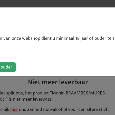
e
VODKA
RUM
WHISKY
SPIRITS
ALCOHOLVRIJ
van onze webshop dient u minimaal 18 jaar of ouder te zi
MURES - 70cl
RES - 70cl
f ouder
Siroop met de smaak van braambessen
Niet meer leverbaar
€ 10,58
et spijt ons, het product "
Monin BRAAMBES/MURES -
0cl
" is niet meer leverbaar.
Tijdelijk uitverkocht
+
ekijk
hier
ons aanbod
non-alcohol
voor een alternatief.
1
In winkelwagen
-