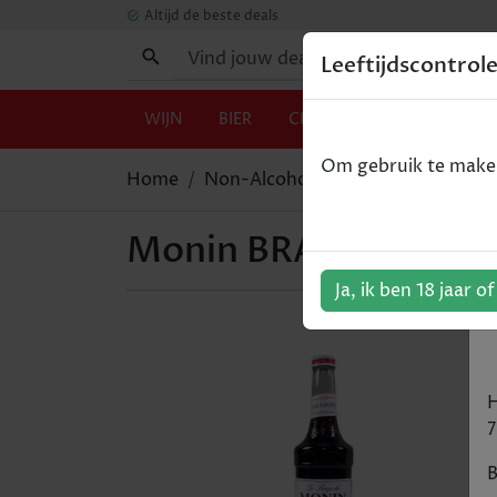
Altijd de beste deals
Leeftijdscontrol
WIJN
BIER
CHAMPAGNE
GIN
Om gebruik te maken 
Home
Non-Alcohol
Monin BRAAMBES/
Monin BRAAMBES/MU
Ja, ik ben 18 jaar o
H
7
B