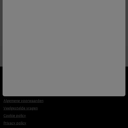
Productgegevens
Volume
70cl
Algemene voorwaarden
Veelgestelde vragen
Cookie policy
Privacy policy