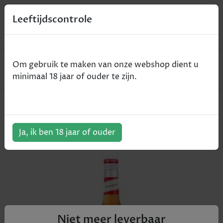
0
Leeftijdscontrole
Home
Non-Alcohol
Om gebruik te maken van onze webshop dient u
Monin Sirop Cinnamon / Kaneel - kaneel - 70cl
minimaal 18 jaar of ouder te zijn.
Monin Sirop Cinnamon / Kaneel -
kaneel - 70cl
Ja, ik ben 18 jaar of ouder
ArtikelNummer:
801690
Niet meer leverbaar