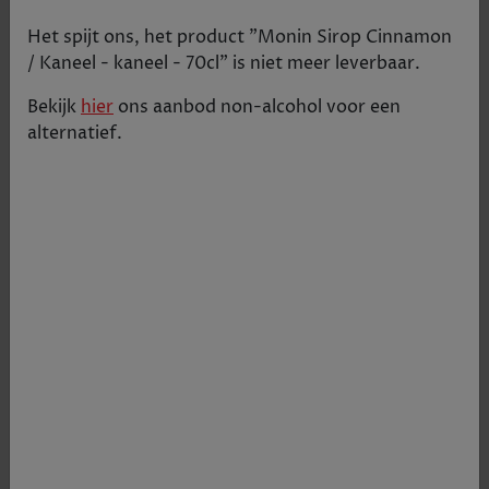
Het spijt ons, het product "
Monin Sirop Cinnamon
/ Kaneel - kaneel - 70cl
" is niet meer leverbaar.
Bekijk
hier
ons aanbod
non-alcohol
voor een
alternatief.
Siroop met de lekkere smaak van kaneel.
€ 16,35
Tijdelijk uitverkocht
+
1
-