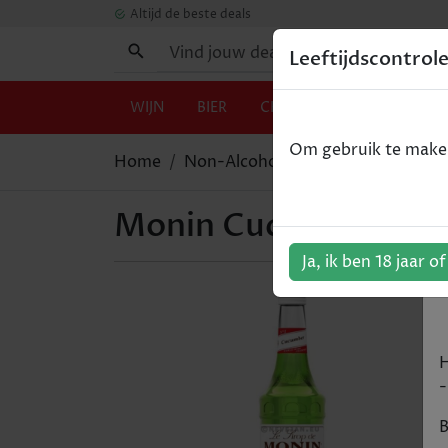
Altijd de beste deals
Leeftijdscontrol
WIJN
BIER
CHAMPAGNE
GIN
Om gebruik te maken 
Home
Non-Alcohol
Monin Cucumber 
Monin Cucumber / K
Ja, ik ben 18 jaar o
H
-
B