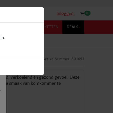
Inloggen
0
KOFFIE
RELATIEPAKKETTEN
DEALS
.
jn.
0cl
ArtikelNummer:
801493
end, verkoelend en gezond gevoel. Deze
issende smaak van komkommer te
r